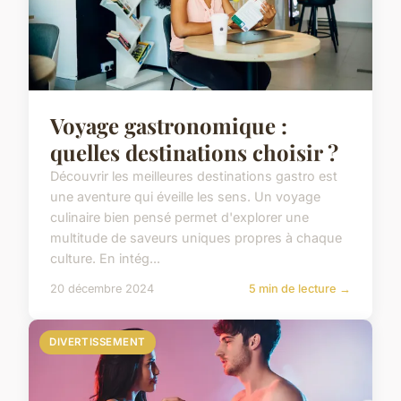
Voyage gastronomique :
quelles destinations choisir ?
Découvrir les meilleures destinations gastro est
une aventure qui éveille les sens. Un voyage
culinaire bien pensé permet d'explorer une
multitude de saveurs uniques propres à chaque
culture. En intég...
20 décembre 2024
5 min de lecture →
DIVERTISSEMENT