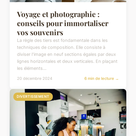
Voyage et photographie :
conseils pour immortaliser
vos souvenirs
La règle des tiers est fondamentale dans les
techniques de composition. Elle consiste à
diviser l'image en neuf sections égales par deux
lignes horizontales et deux verticales. En plaçant
les éléments...
20 décembre 2024
6 min de lecture →
DIVERTISSEMENT