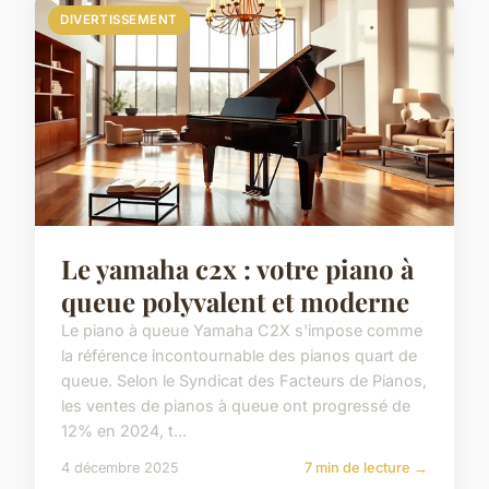
DIVERTISSEMENT
Le yamaha c2x : votre piano à
queue polyvalent et moderne
Le piano à queue Yamaha C2X s'impose comme
la référence incontournable des pianos quart de
queue. Selon le Syndicat des Facteurs de Pianos,
les ventes de pianos à queue ont progressé de
12% en 2024, t...
4 décembre 2025
7 min de lecture →