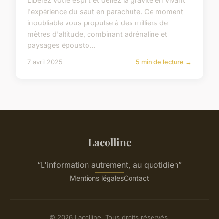
Libérez votre esprit et défiez la gravité en vivant
l'expérience du saut en parachute. Ce moment
inoubliable vous propulse à des milliers de
mètres d'altitude, combinant adrénaline et
paysages épousto...
7 avril 2025
5 min de lecture →
Lacolline
“L'information autrement, au quotidien”
Mentions légales
Contact
© 2026 Lacolline. Tous droits réservés.