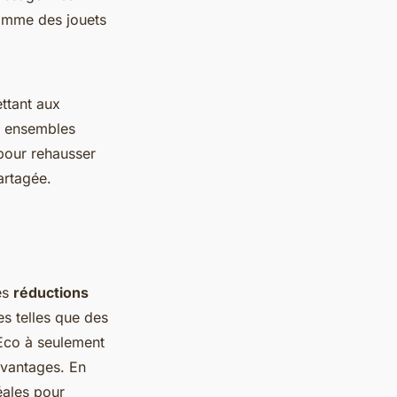
comme des jouets
ttant aux
es ensembles
 pour rehausser
artagée.
es
réductions
s telles que des
 Eco à seulement
avantages. En
éales pour