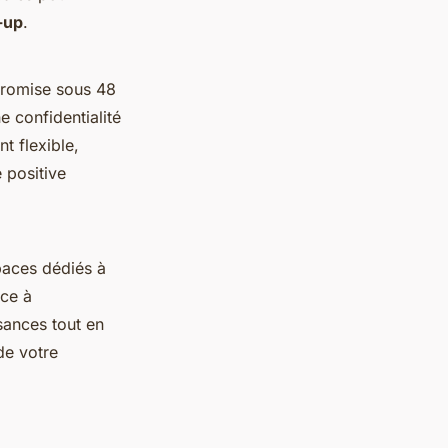
-up
.
promise sous 48
 confidentialité
t flexible,
 positive
spaces dédiés à
ice à
ssances tout en
de votre