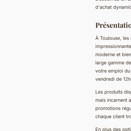
Wassim
•
25 mars 2025
•
3 min de lecture
d'achat dynamiq
Présentati
À Toulouse, les
impressionnant
moderne et bien
large gamme de j
votre emploi du 
vendredi de 12h
Les produits dis
mais incarnent 
promotions régu
chaque client tr
En plus des opti