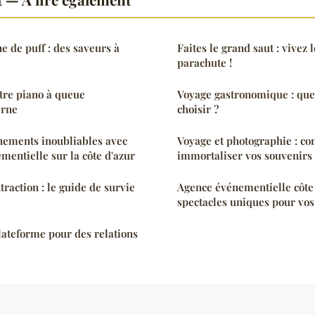
e de puff : des saveurs à
Faites le grand saut : vivez 
parachute !
tre piano à queue
Voyage gastronomique : quel
erne
choisir ?
nements inoubliables avec
Voyage et photographie : co
mentielle sur la côte d'azur
immortaliser vos souvenirs
ttraction : le guide de survie
Agence événementielle côte 
spectacles uniques pour vo
plateforme pour des relations