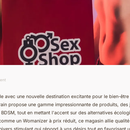
ment
hop contemporain
le avec une nouvelle destination excitante pour le bien-être
in propose une gamme impressionnante de produits, des j
 !
 BDSM, tout en mettant l'accent sur des alternatives écolo
comme un Womanizer à prix réduit, ce magasin allie qualité e
ivers stimulant qui répond à vos désirs tout en favorisant 