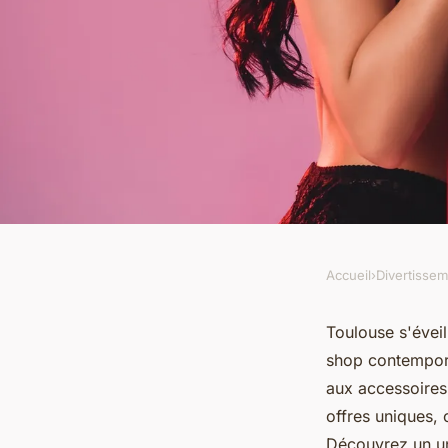
Accueil
›
Divertisse
DIVERTISSEMENT
Découvrez le sex s
Toulouse s'éveil
shop contempora
qui réveille toulouse
aux accessoires
offres uniques, 
Découvrez un un