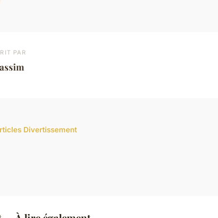
RIT PAR
assim
articles Divertissement
 — À lire également