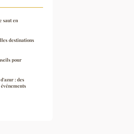
le saut en
les destinations
nseils pour
d'azur : des
s événements