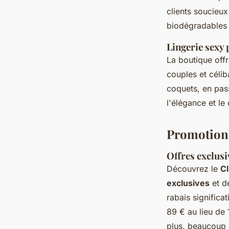
clients soucieu
biodégradables e
Lingerie sexy 
La boutique off
couples et célib
coquets, en pass
l'élégance et le
Promotions
Offres exclusiv
Découvrez le
Cl
exclusives
et d
rabais signific
89 € au lieu de
plus, beaucoup 