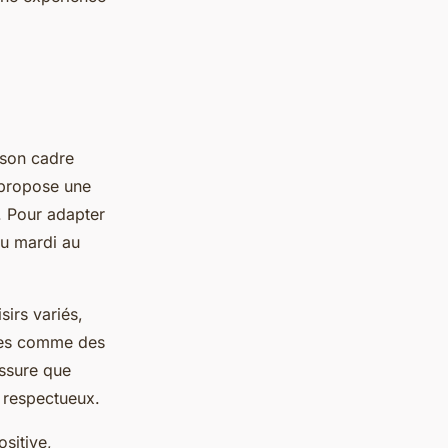
 son cadre
 propose une
. Pour adapter
du mardi au
sirs variés,
ives comme des
assure que
t respectueux.
sitive,