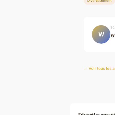
Divertissement
EC
W
W
← Voir tous les 
Divertissement