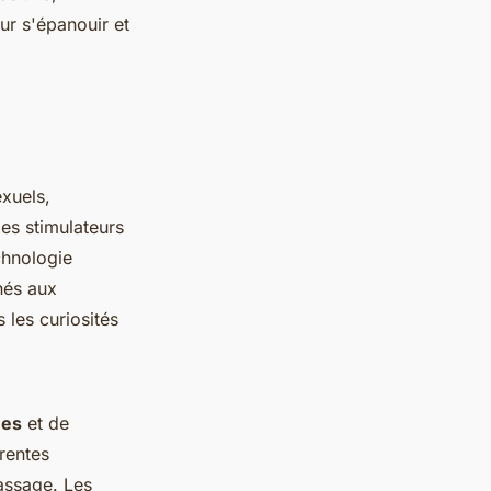
ur s'épanouir et
xuels,
des stimulateurs
chnologie
nés aux
 les curiosités
ues
et de
rentes
massage. Les