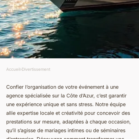
Accueil
›
Divertissement
DIVERTISSEMENT
Organisez des événements
Confier l’organisation de votre événement à une
agence spécialisée sur la Côte d’Azur, c’est garantir
inoubliables avec notre
une expérience unique et sans stress. Notre équipe
agence événementielle sur la
allie expertise locale et créativité pour concevoir des
côte d'azur
prestations sur mesure, adaptées à chaque occasion,
qu’il s’agisse de mariages intimes ou de séminaires
Wassim
•
6 octobre 2025
•
8 min de lecture