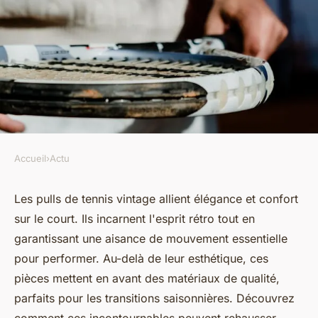
Accueil
›
Actu
ACTU
Pull tennis vintage : charme et
Les pulls de tennis vintage allient élégance et confort
sur le court. Ils incarnent l'esprit rétro tout en
confort sur le court
garantissant une aisance de mouvement essentielle
pour performer. Au-delà de leur esthétique, ces
Wassim
•
30 mars 2025
•
3 min de lecture
pièces mettent en avant des matériaux de qualité,
parfaits pour les transitions saisonnières. Découvrez