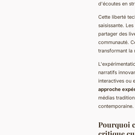
d'écoutes en st
Cette liberté te
saisissante. Les
partager des li
communauté. Cett
transformant la 
L'expérimentati
narratifs innova
interactives ou 
approche expé
médias tradition
contemporaine.
Pourquoi ce
critique cu