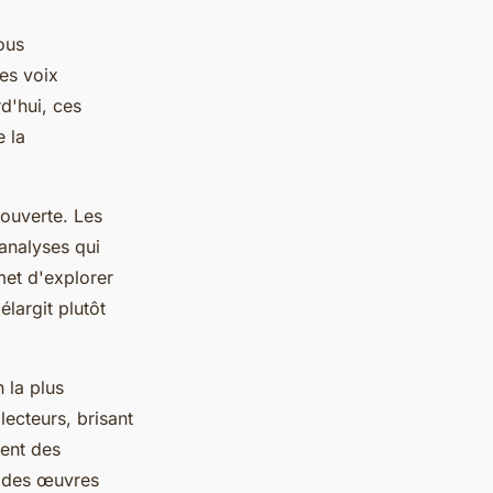
ous
ues voix
rd'hui, ces
 la
ouverte. Les
analyses qui
met d'explorer
élargit plutôt
 la plus
lecteurs, brisant
nent des
ur des œuvres