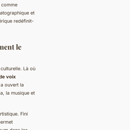
es comme
matographique et
ique redéfinit-
ment le
culturelle. Là où
de voix
a ouvert la
a, la musique et
tistique. Fini
ermet