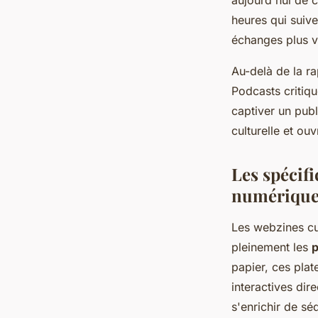
aujourd'hui de 
heures qui suiven
échanges plus v
Au-delà de la ra
Podcasts critique
captiver un publ
culturelle et ou
Les spécifi
numérique
Les webzines cul
pleinement les
p
papier, ces plat
interactives dir
s'enrichir de s