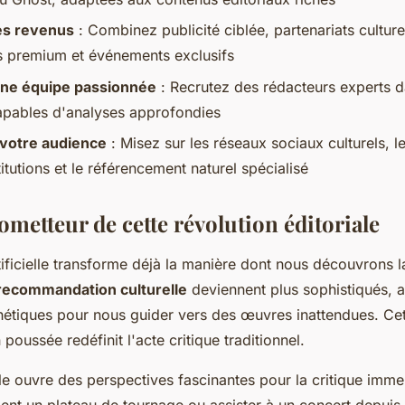
les revenus
: Combinez publicité ciblée, partenariats culture
 premium et événements exclusifs
une équipe passionnée
: Recrutez des rédacteurs experts d
pables d'analyses approfondies
votre audience
: Misez sur les réseaux sociaux culturels, l
itutions et le référencement naturel spécialisé
ometteur de cette révolution éditoriale
rtificielle transforme déjà la manière dont nous découvrons l
recommandation culturelle
deviennent plus sophistiqués, 
hétiques pour nous guider vers des œuvres inattendues. Ce
poussée redéfinit l'acte critique traditionnel.
elle ouvre des perspectives fascinantes pour la critique imm
ement un plateau de tournage ou assister à un concert depuis 