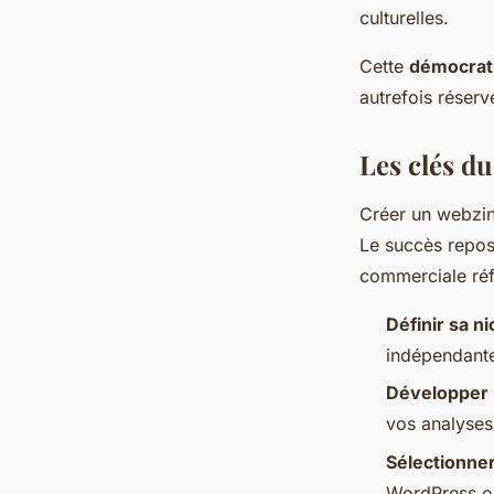
culturelles.
Cette
démocrati
autrefois réserv
Les clés du
Créer un webzine
Le succès repo
commerciale réf
Définir sa ni
indépendante
Développer u
vos analyses,
Sélectionner
WordPress ou