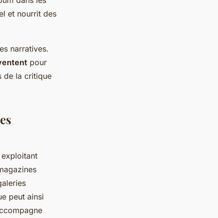
lbum dans les
el et nourrit des
es narratives.
ventent
pour
 de la critique
mes
 exploitant
magazines
galeries
e peut ainsi
'accompagne