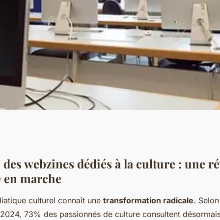
e des tendances du
 des webzines dédiés à la culture : une r
 en marche
atique culturel connaît une
transformation radicale
. Selon
2024, 73% des passionnés de culture consultent désormai