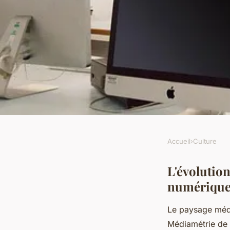
Accueil
›
Culture
CULTURE
Exploration critiqu
L'évolution
numérique
webzine culturel
Le paysage médi
Médiamétrie de 