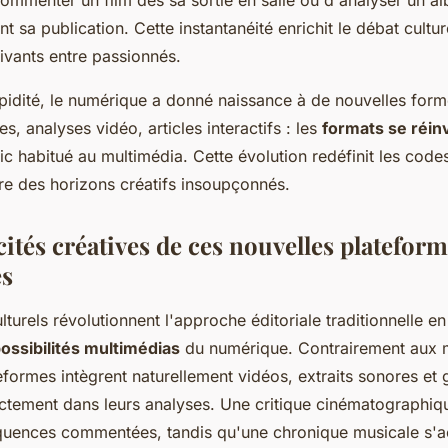
commenter un film dès sa sortie en salle ou d'analyser un a
t sa publication. Cette instantanéité enrichit le débat cultur
ivants entre passionnés.
pidité, le numérique a donné naissance à de nouvelles form
s, analyses vidéo, articles interactifs : les
formats se réin
ic habitué au multimédia. Cette évolution redéfinit les codes
vre des horizons créatifs insoupçonnés.
cités créatives de ces nouvelles platefor
s
turels révolutionnent l'approche éditoriale traditionnelle en
ossibilités multimédias
du numérique. Contrairement aux 
eformes intègrent naturellement vidéos, extraits sonores et 
ectement dans leurs analyses. Une critique cinématographiqu
équences commentées, tandis qu'une chronique musicale s