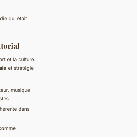
ie qui était
torial
t et la culture.
ale
et stratégie
teur, musique
stes
ohérente dans
s comme