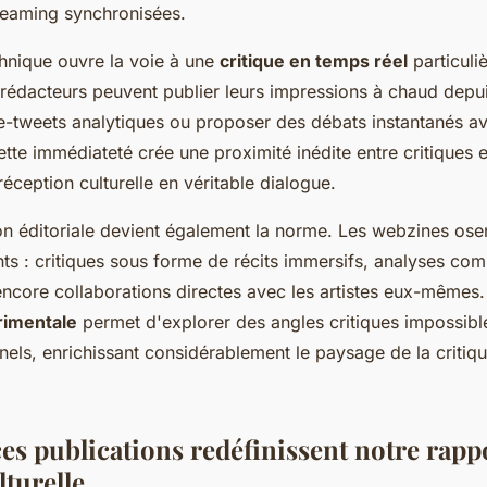
reaming synchronisées.
chnique ouvre la voie à une
critique en temps réel
particuli
 rédacteurs peuvent publier leurs impressions à chaud depuis
ve-tweets analytiques ou proposer des débats instantanés av
e immédiateté crée une proximité inédite entre critiques et
réception culturelle en véritable dialogue.
on éditoriale devient également la norme. Les webzines ose
nts : critiques sous forme de récits immersifs, analyses co
encore collaborations directes avec les artistes eux-mêmes.
rimentale
permet d'explorer des angles critiques impossibl
nels, enrichissant considérablement le paysage de la critiqu
s publications redéfinissent notre rappo
lturelle