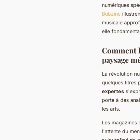
Wassim
•
16 décembre 2025
•
8 min de lecture
numériques spéc
Bubzine
illustre
musicale approf
elle fondamenta
Comment le
paysage mé
La révolution nu
quelques titres 
expertes
s'expr
porte à des anal
les arts.
Les magazines cu
l'attente du men