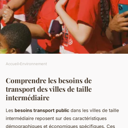
Accueil
›
Environnement
ENVIRONNEMENT
Comprendre les besoins de
Stratégies innovantes pour
transport des villes de taille
créer un système de transport
intermédiaire
public durable dans une ville
de taille intermédiaire
Les
besoins transport public
dans les villes de taille
intermédiaire reposent sur des caractéristiques
Wassim
•
16 février 2025
•
7 min de lecture
démographiques et économiques spécifiques. Ces